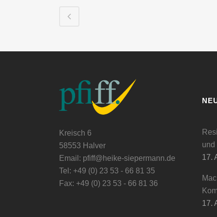
NE
Resi
Kreisch 6
und 
58553 Halver
17. 
Email: pfiff@heike-siepermann.de
Tel: +49 (0) 23 53 - 66 81 35
Mach
Fax: +49 (0) 23 53 - 66 81 36
Kom
17. 