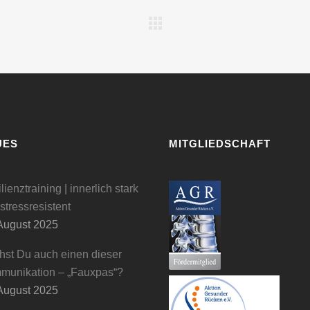
UES
MITGLIEDSCHAFT
lienztraining | innerlich stark
stressresistent
August 2025
st Du auch einen dieser
munikation – „Fauxpas“?
August 2025