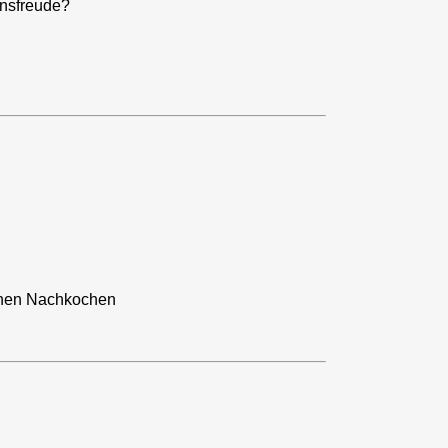
ensfreude?
achen Nachkochen