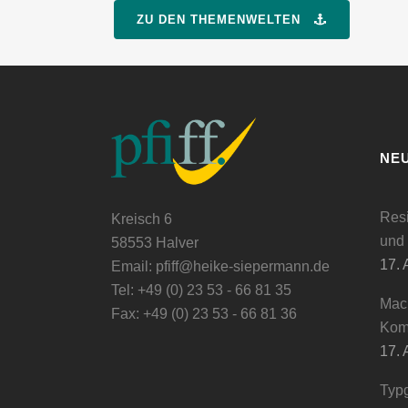
ZU DEN THEMENWELTEN
NE
Resi
Kreisch 6
und 
58553 Halver
17. 
Email: pfiff@heike-siepermann.de
Tel: +49 (0) 23 53 - 66 81 35
Mach
Fax: +49 (0) 23 53 - 66 81 36
Kom
17. 
Typ