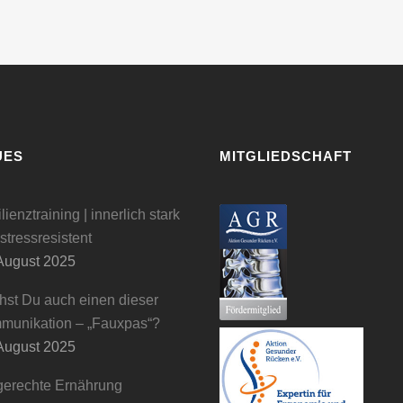
UES
MITGLIEDSCHAFT
lienztraining | innerlich stark
stressresistent
August 2025
st Du auch einen dieser
munikation – „Fauxpas“?
August 2025
gerechte Ernährung