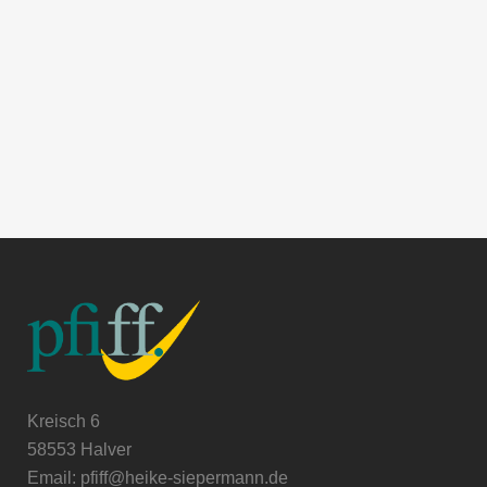
Kreisch 6
58553 Halver
Email: pfiff@heike-siepermann.de